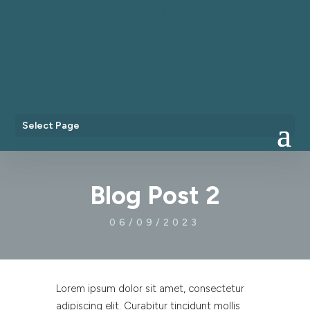
+44 7718 224435
littlevioletphotographyipswich@gmail.com
Select Page
Blog Post 2
06/09/2023
Lorem ipsum dolor sit amet, consectetur
adipiscing elit. Curabitur tincidunt mollis